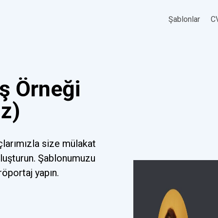
Şablonlar
CV
ş Örneği
uz)
çlarımızla size mülakat
oluşturun. Şablonumuzu
röportaj yapın.