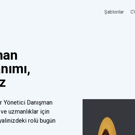
Şablonlar
CV
man
nımı,
z
ir Yönetici Danışman
ve uzmanlıklar için
yalinizdeki rolü bugün