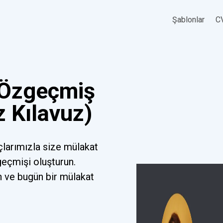
Şablonlar
CV
 Özgeçmiş
z Kılavuz)
çlarımızla size mülakat
eçmişi oluşturun.
n ve bugün bir mülakat