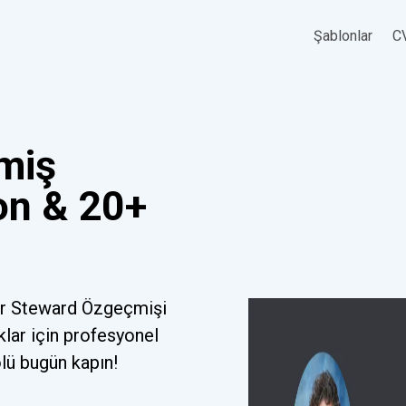
Şablonlar
CV
miş
on & 20+
ir Steward Özgeçmişi
klar için profesyonel
olü bugün kapın!