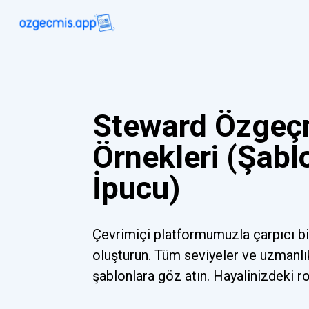
Steward Özgeç
Örnekleri (Şabl
İpucu)
Çevrimiçi platformumuzla çarpıcı b
oluşturun. Tüm seviyeler ve uzmanlı
şablonlara göz atın. Hayalinizdeki r