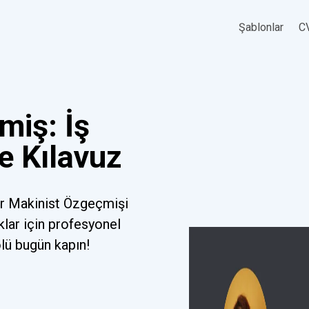
Şablonlar
CV
miş: İş
e Kılavuz
ir Makinist Özgeçmişi
klar için profesyonel
olü bugün kapın!