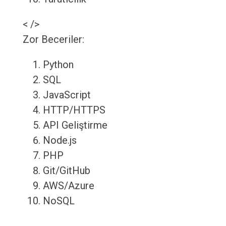
< />
Zor Beceriler:
Python
SQL
JavaScript
HTTP/HTTPS
API Geliştirme
Node.js
PHP
Git/GitHub
AWS/Azure
NoSQL