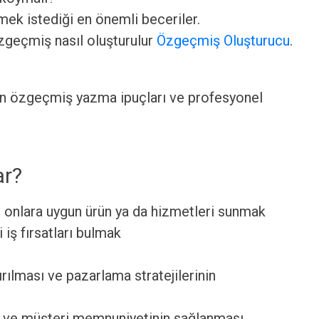
ek istediği en önemli beceriler.
özgeçmiş nasıl oluşturulur
Özgeçmiş Oluşturucu
.
an özgeçmiş yazma ipuçları ve profesyonel
ar?
e onlara uygun ürün ya da hizmetleri sunmak
 iş fırsatları bulmak
ırılması ve pazarlama stratejilerinin
si ve müşteri memnuniyetinin sağlanması