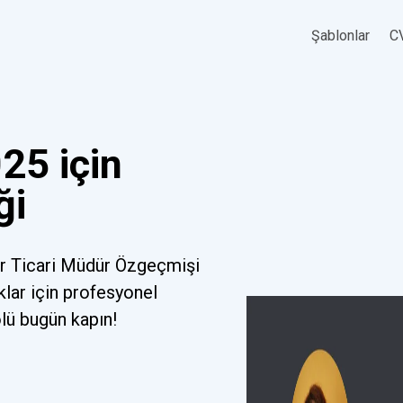
Şablonlar
CV
25 için
ği
ir Ticari Müdür Özgeçmişi
klar için profesyonel
olü bugün kapın!