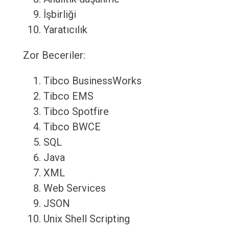
İşbirliği
Yaratıcılık
Zor Beceriler:
Tibco BusinessWorks
Tibco EMS
Tibco Spotfire
Tibco BWCE
SQL
Java
XML
Web Services
JSON
Unix Shell Scripting