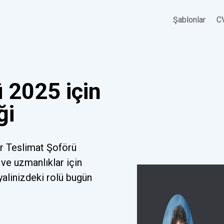
Şablonlar
CV
 2025 için
ği
ir Teslimat Şoförü
ve uzmanlıklar için
yalinizdeki rolü bugün