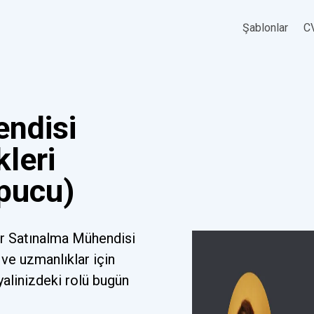
Şablonlar
CV
ndisi
leri
İpucu)
ir Satınalma Mühendisi
ve uzmanlıklar için
yalinizdeki rolü bugün