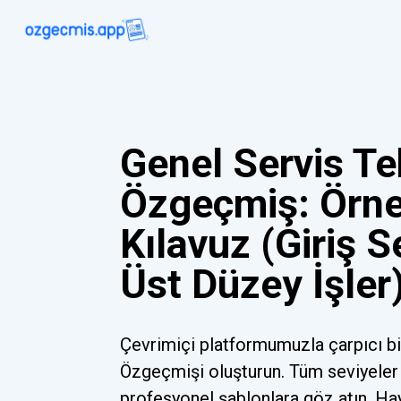
Genel Servis Te
Özgeçmiş: Örne
Kılavuz (Giriş S
Üst Düzey İşler
Çevrimiçi platformumuzla çarpıcı bi
Özgeçmişi oluşturun. Tüm seviyeler 
profesyonel şablonlara göz atın. Ha