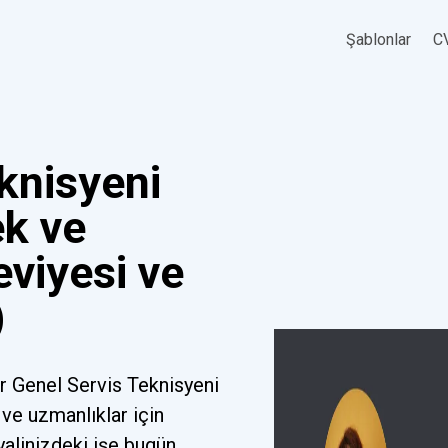
Şablonlar
CV
knisyeni
k ve
eviyesi ve
)
r Genel Servis Teknisyeni
ve uzmanlıklar için
yalinizdeki işe bugün